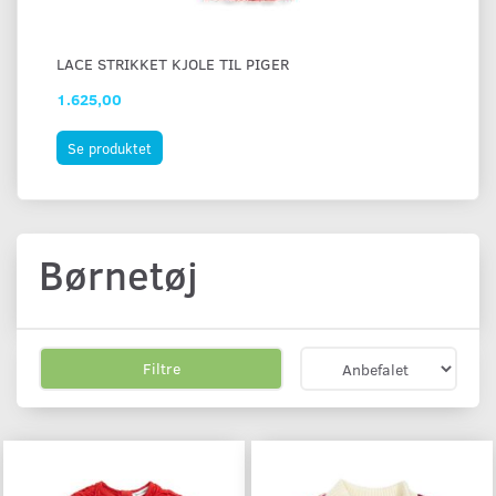
LACE STRIKKET KJOLE TIL PIGER
VE
1.625,00
1.
Se produktet
S
Børnetøj
Filtre