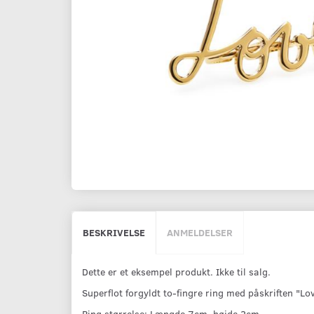
BESKRIVELSE
ANMELDELSER
Dette er et eksempel produkt. Ikke til salg.
Superflot forgyldt to-fingre ring med påskriften "Lo
Ring størrelse: Længde 7cm, højde 2cm.