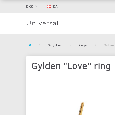
DKK
DA
Universal
Smykker
Ringe
Gylden 
Gylden "Love" ring