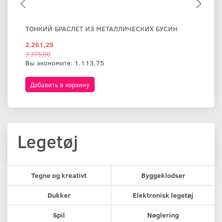
ТОНКИЙ БРАСЛЕТ ИЗ МЕТАЛЛИЧЕСКИХ БУСИН
ШИ
2.261,25
1.
3.375,00
Вы экономите:
1.113,75
Добавить в корзину
Д
Legetøj
Tegne og kreativt
Byggeklodser
Dukker
Elektronisk legetøj
Spil
Nøglering