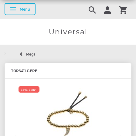
Menu
Переключить навигацию
Universal
Mega
TOPSÆLGERE
33% Выкл.