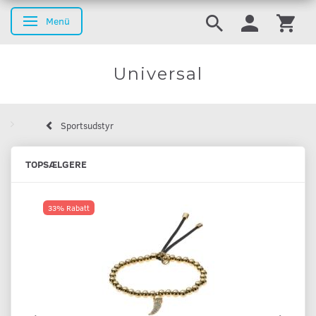
Menü
Anzeige ändern
Universal
Sportsudstyr
TOPSÆLGERE
33% Rabatt