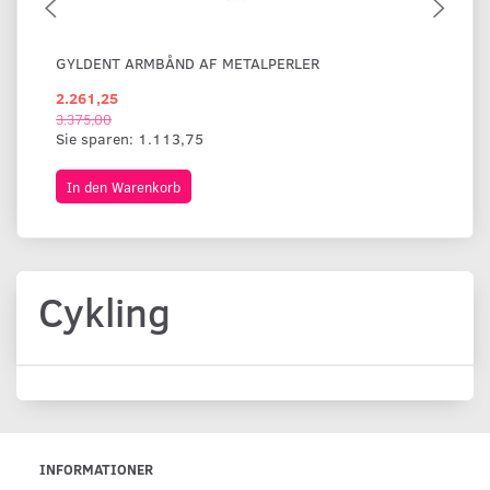
GYLDENT ARMBÅND AF METALPERLER
BR
2.261,25
1.
3.375,00
Sie sparen:
1.113,75
In den Warenkorb
I
Cykling
INFORMATIONER