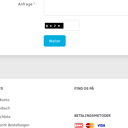
Anfrage
Weiter
TO
FIND OS PÅ
Konto
ssbuch
BETALINGSMETODER
hliste
icht Bestellungen