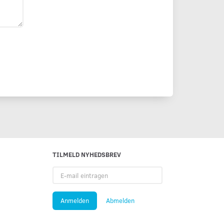
TILMELD NYHEDSBREV
E-
mail
eintragen
Anmelden
Abmelden