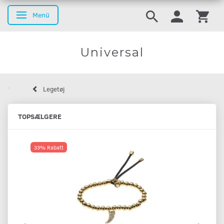
Menü
Anzeige ändern
Universal
Legetøj
TOPSÆLGERE
33% Rabatt