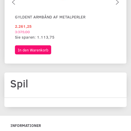
GYLDENT ARMBÅND AF METALPERLER
BR
2.261,25
1.
3.375,00
Sie sparen:
1.113,75
In den Warenkorb
I
Spil
INFORMATIONER