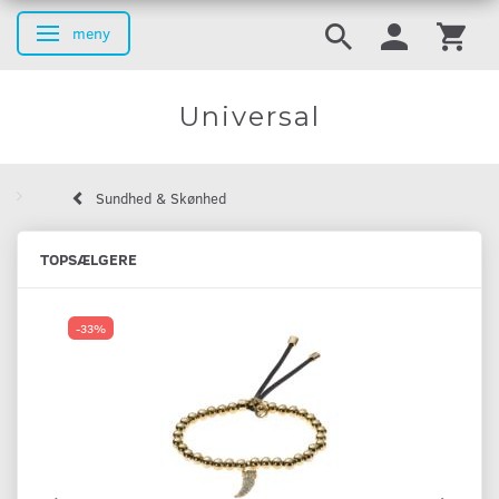
meny
Ändra navigering
Universal
Sundhed & Skønhed
TOPSÆLGERE
-33%