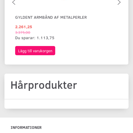
GYLDENT ARMBÅND AF METALPERLER
BR
2.261,25
1.
3.375,00
Du sparar:
1.113,75
Lägg till varukorgen
L
Hårprodukter
INFORMATIONER