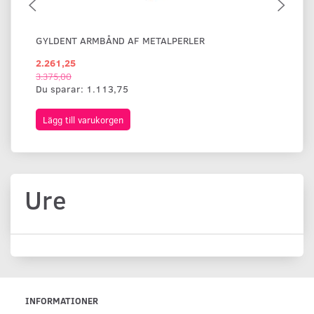
GYLDENT ARMBÅND AF METALPERLER
BR
2.261,25
1.
3.375,00
Du sparar:
1.113,75
Lägg till varukorgen
L
Ure
INFORMATIONER