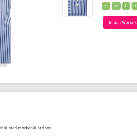
S
M
L
X
In den Warenk
eblå med mørkeblå striber.