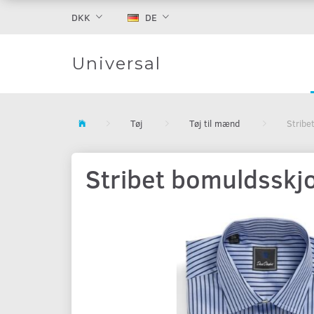
DKK
DE
Universal
Tøj
Tøj til mænd
Stribe
Stribet bomuldsskj