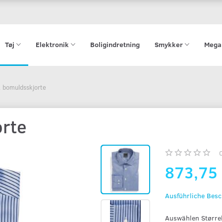
Tøj
Elektronik
Boligindretning
Smykker
Mega
t bomuldsskjorte
orte
873,75
Ausführliche Bes
Auswählen
Størrel