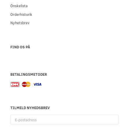
Önskelista
Orderhistorik
Nyhetsbrev
FIND OS PÅ
BETALINGSMETODER
TILMELD NYHEDSBREV
E-
postadress