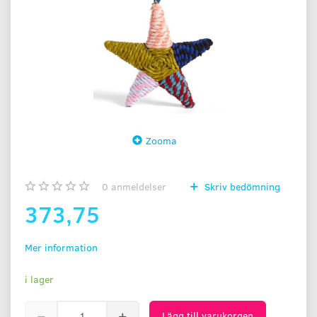
Zooma
0
anmeldelser
Skriv bedömning
373,75
Mer information
i lager
Lägg till varukorgen