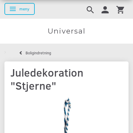
meny
Ändra navigering
Universal
Boligindretning
Juledekoration
"Stjerne"