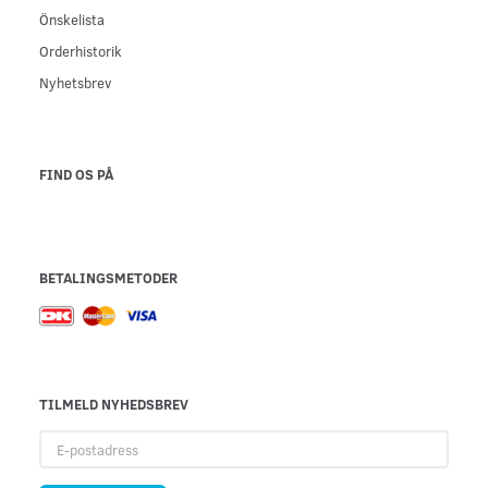
Önskelista
Orderhistorik
Nyhetsbrev
FIND OS PÅ
BETALINGSMETODER
TILMELD NYHEDSBREV
E-
postadress