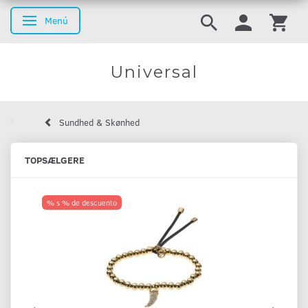
Menú
Navegación de palanca
Universal
Sundhed & Skønhed
TOPSÆLGERE
% s % de descuento