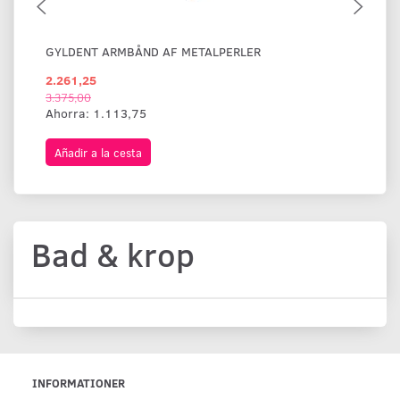
GYLDENT ARMBÅND AF METALPERLER
BR
2.261,25
1.
3.375,00
Ahorra:
1.113,75
Añadir a la cesta
A
Bad & krop
INFORMATIONER