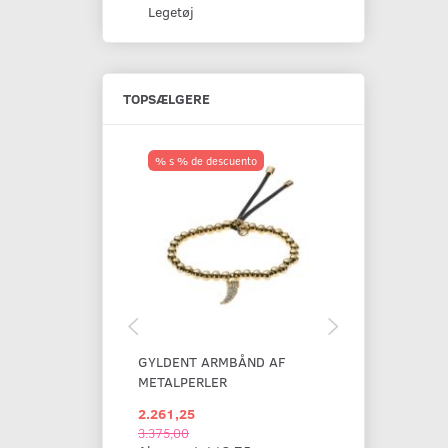
Legetøj
TOPSÆLGERE
% s % de descuento
GYLDENT ARMBÅND AF
BREDT ARMB
METALPERLER
RHINSTEN
2.261,25
1.868,75
3.375,00