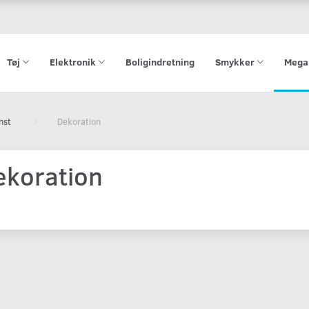
Tøj
Elektronik
Boligindretning
Smykker
Mega
nst
Dekoration
ekoration