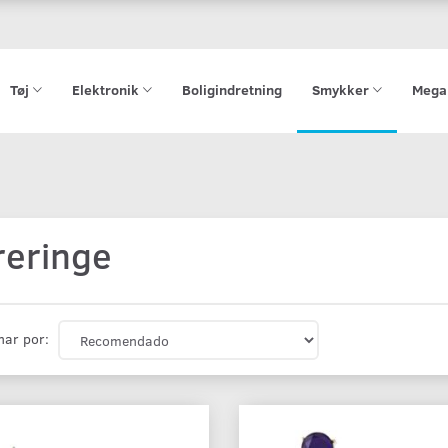
Tøj
Elektronik
Boligindretning
Smykker
Mega
reringe
nar por: