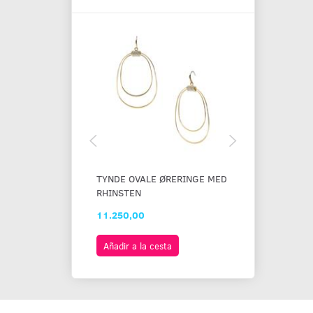
TYNDE OVALE ØRERINGE MED
FARVEDE ØRE
RHINSTEN
STEN
11.250,00
5.500,00
Añadir a la cesta
Añadir a la c