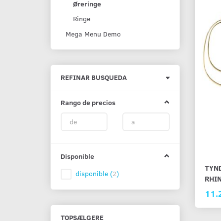
Øreringe
Ringe
Mega Menu Demo
Alternar
REFINAR BUSQUEDA
filtro
Rango de precios
Disponible
TYN
disponible
(
2
)
RHI
11.
TOPSÆLGERE