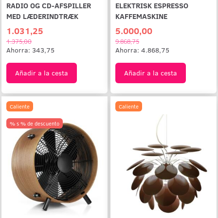
RADIO OG CD-AFSPILLER
ELEKTRISK ESPRESSO
MED LÆDERINDTRÆK
KAFFEMASKINE
1.031,25
5.000,00
1.375,00
9.868,75
Ahorra:
343,75
Ahorra:
4.868,75
Añadir a la cesta
Añadir a la cesta
Caliente
Caliente
% s % de descuento