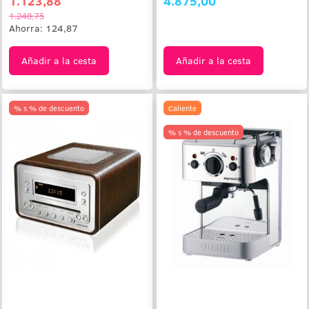
1.123,88
4.875,00
1.248,75
Ahorra:
124,87
Añadir a la cesta
Añadir a la cesta
% s % de descuento
Caliente
% s % de descuento