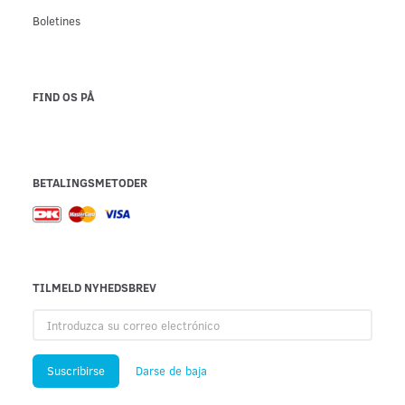
Boletines
FIND OS PÅ
BETALINGSMETODER
TILMELD NYHEDSBREV
Introduzca
su
correo
electrónico
Suscribirse
Darse de baja