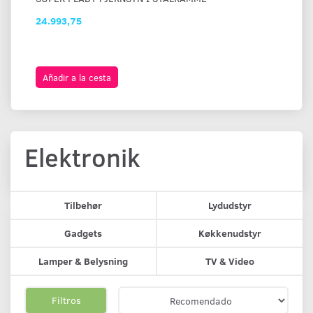
24.993,75
23
Añadir a la cesta
A
Elektronik
Tilbehør
Lydudstyr
Gadgets
Køkkenudstyr
Lamper & Belysning
TV & Video
Filtros