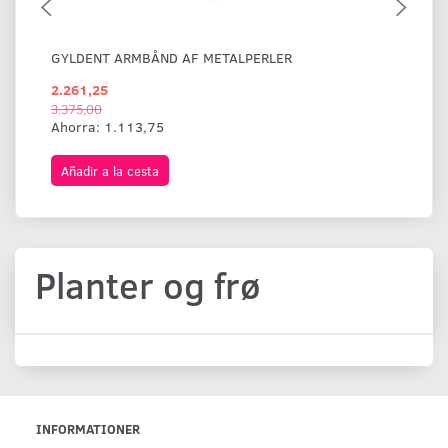
GYLDENT ARMBÅND AF METALPERLER
BR
2.261,25
1.
3.375,00
Ahorra:
1.113,75
Añadir a la cesta
A
Planter og frø
INFORMATIONER