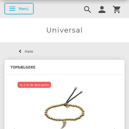
Menú
Navegación de palanca
Universal
Have
TOPSÆLGERE
% s % de descuento