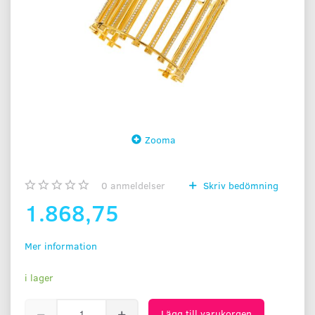
Zooma
0
anmeldelser
Skriv bedömning
1.868,75
Mer information
i lager
Lägg till varukorgen