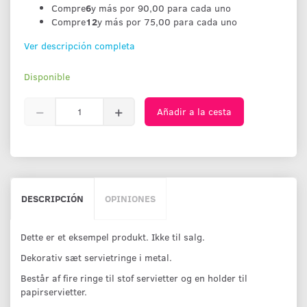
Compre
6
y más por
90,00
para cada uno
Compre
12
y más por
75,00
para cada uno
Ver descripción completa
Disponible
Añadir a la cesta
DESCRIPCIÓN
OPINIONES
Dette er et eksempel produkt. Ikke til salg.
Dekorativ sæt servietringe i metal.
Består af fire ringe til stof servietter og en holder til
papirservietter.