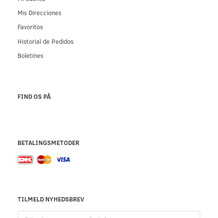
Mis Direcciones
Favoritos
Historial de Pedidos
Boletines
FIND OS PÅ
BETALINGSMETODER
TILMELD NYHEDSBREV
Introduzca