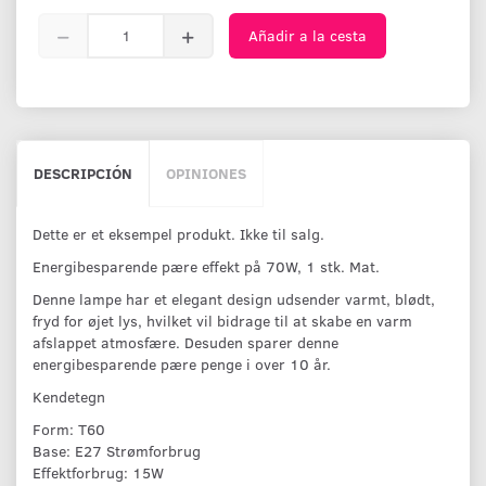
Añadir a la cesta
DESCRIPCIÓN
OPINIONES
Dette er et eksempel produkt. Ikke til salg.
Energibesparende pære effekt på 70W, 1 stk. Mat.
Denne lampe har et elegant design udsender varmt, blødt,
fryd for øjet lys, hvilket vil bidrage til at skabe en varm
afslappet atmosfære. Desuden sparer denne
energibesparende pære penge i over 10 år.
Kendetegn
Form: T60
Base: E27 Strømforbrug
Effektforbrug: 15W