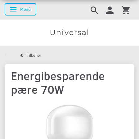
Menú
Navegación de palanca
Universal
Tilbehør
Energibesparende
pære 70W